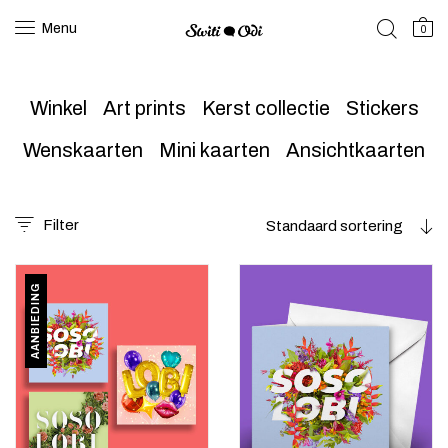
Menu
0
Winkel
Art prints
Kerst collectie
Stickers
Wenskaarten
Mini kaarten
Ansichtkaarten
Filter
Standaard sortering
AANBIEDING