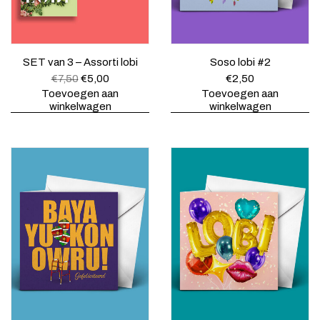
SET van 3 – Assorti lobi
Soso lobi #2
O
H
€
7,50
€
5,00
€
2,50
o
u
Toevoegen aan
Toevoegen aan
r
i
winkelwagen
winkelwagen
s
d
p
i
r
g
o
e
n
p
k
r
e
i
l
j
i
s
j
i
k
s
e
:
p
€
r
5
i
,
j
0