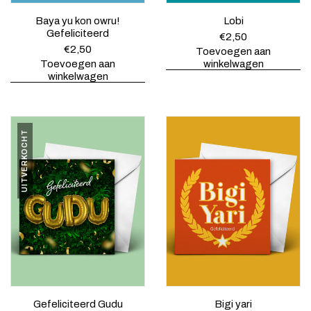
s
0
w
.
Baya yu kon owru!
Lobi
a
Gefeliciteerd
€
2,50
s
€
2,50
Toevoegen aan
:
Toevoegen aan
winkelwagen
€
winkelwagen
7
,
5
0
.
UITVERKOCHT
Gefeliciteerd Gudu
Bigi yari