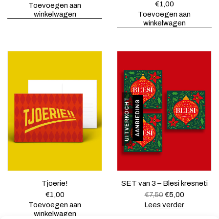
€
1,00
Toevoegen aan
winkelwagen
Toevoegen aan
winkelwagen
UITVERKOCHT
AANBIEDING
Tjoerie!
SET van 3 – Blesi kresneti
O
H
€
1,00
€
7,50
€
5,00
o
u
Toevoegen aan
Lees verder
r
i
winkelwagen