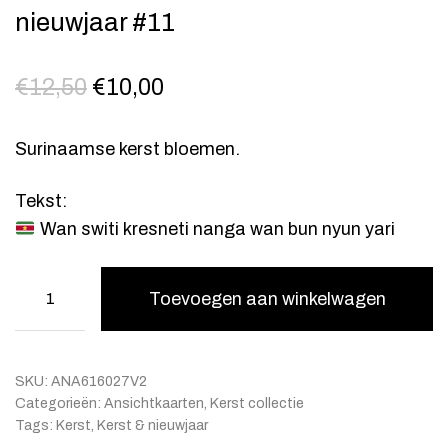
nieuwjaar #11
O
H
€
12,50
€
10,00
o
u
r
i
Surinaamse kerst bloemen.
s
d
Tekst:
p
i
Wan switi kresneti nanga wan bun nyun yari
r
g
o
e
Toevoegen aan winkelwagen
n
p
k
r
e
i
SKU:
ANA616027V2
l
j
Categorieën:
Ansichtkaarten
,
Kerst collectie
i
s
Tags:
Kerst
,
Kerst & nieuwjaar