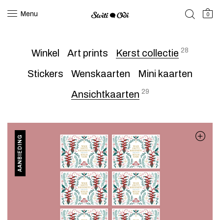
Menu
0
28
Winkel
Art prints
Kerst collectie
Stickers
Wenskaarten
Mini kaarten
29
Ansichtkaarten
AANBIEDING