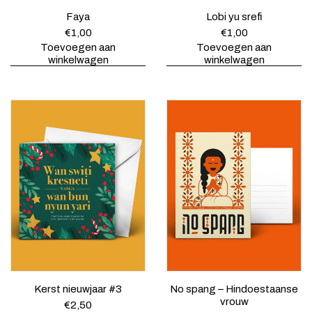
,
Faya
Lobi yu srefi
€
1,00
€
1,00
5
Toevoegen aan
Toevoegen aan
0
winkelwagen
winkelwagen
.
Kerst nieuwjaar #3
No spang – Hindoestaanse
vrouw
€
2,50