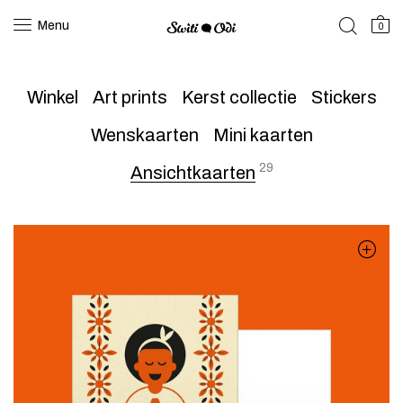
Menu
0
Winkel
Art prints
Kerst collectie
Stickers
Wenskaarten
Mini kaarten
29
Ansichtkaarten