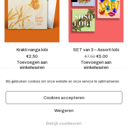
Krakti nanga lobi
SET van 3 – Assorti lobi
O
H
€
2,50
€
7,50
€
5,00
o
u
Toevoegen aan
Toevoegen aan
r
i
winkelwagen
winkelwagen
s
d
p
i
Wij gebruiken cookies om onze website en onze service te optimaliseren.
r
g
o
e
n
p
k
r
Cookies accepteren
e
i
© 2020 Switi Odi. Developed/hosted by Go-Trex
l
j
Weigeren
i
s
j
i
Algemene voorwaarden
k
s
Bekijk voorkeuren
Contact