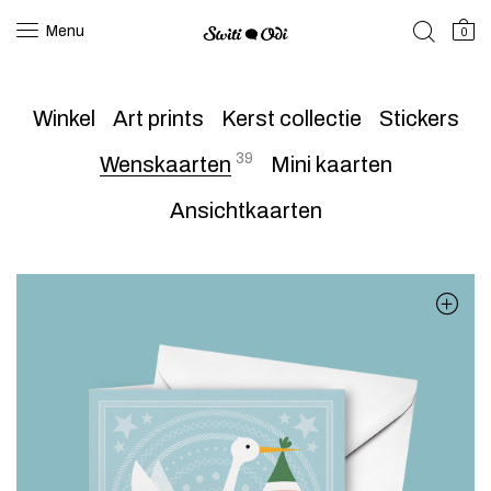
Menu
0
Winkel
Art prints
Kerst collectie
Stickers
39
Wenskaarten
Mini kaarten
Ansichtkaarten