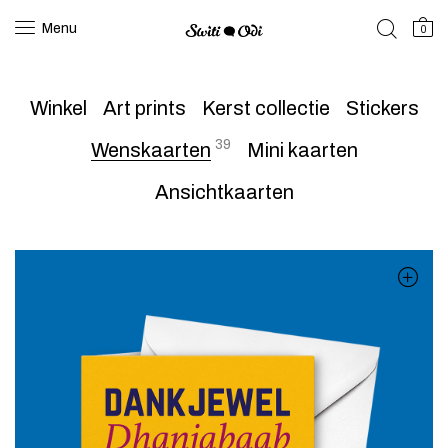
Menu
0
Winkel
Art prints
Kerst collectie
Stickers
39
Wenskaarten
Mini kaarten
Ansichtkaarten