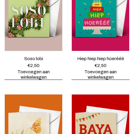
l
j
i
s
j
i
k
s
e
:
p
€
r
5
i
,
j
0
s
0
w
.
Soso lobi
Hiep hiep hiep hoerééé
a
€
2,50
€
2,50
s
Toevoegen aan
Toevoegen aan
:
winkelwagen
winkelwagen
€
7
,
5
0
.