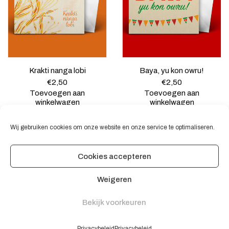
Krakti nanga lobi
Baya, yu kon owru!
€
2,50
€
2,50
Toevoegen aan
Toevoegen aan
winkelwagen
winkelwagen
Wij gebruiken cookies om onze website en onze service te optimaliseren.
Cookies accepteren
© 2020 Switi Odi. Developed/hosted by Go-Trex
Weigeren
Algemene voorwaarden
Bekijk voorkeuren
Contact
Privacybeleid
Privacybeleid
Privacybeleid