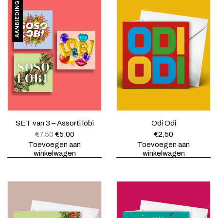
AANBIEDING
SET van 3 – Assorti lobi
Odi Odi
O
H
€
7,50
€
5,00
€
2,50
o
u
Toevoegen aan
Toevoegen aan
r
i
winkelwagen
winkelwagen
s
d
p
i
r
g
o
e
n
p
k
r
e
i